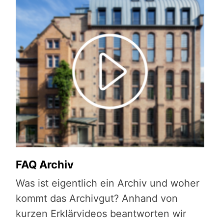
FAQ Archiv
Bli
Was ist eigentlich ein Archiv und woher
Die
29.
kommt das Archivgut? Anhand von
Ges
ch
kurzen Erklärvideos beantworten wir
ist